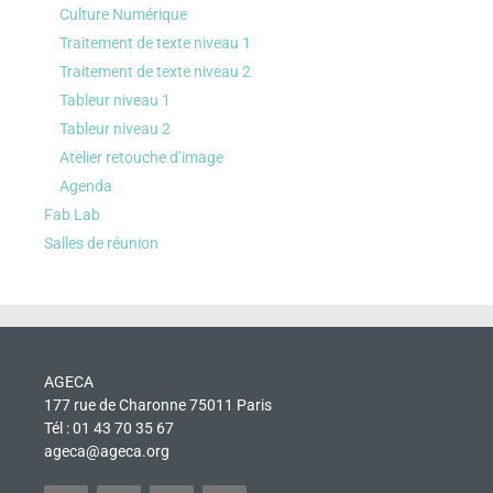
Culture Numérique
Traitement de texte niveau 1
Traitement de texte niveau 2
Tableur niveau 1
Tableur niveau 2
Atelier retouche d’image
Agenda
Fab Lab
Salles de réunion
AGECA
177 rue de Charonne 75011 Paris
Tél : 01 43 70 35 67
ageca@ageca.org