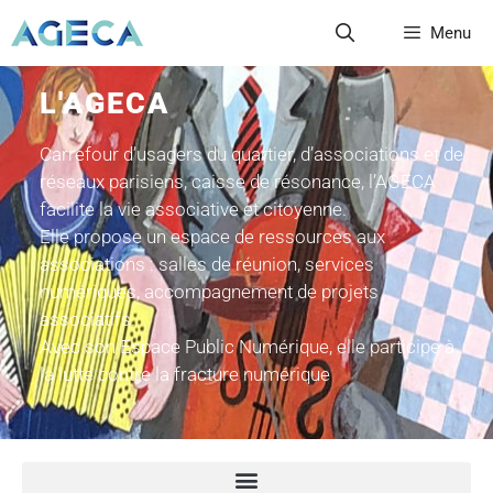
Menu
L'AGECA
Carrefour d’usagers du quartier, d’associations et de
réseaux parisiens, caisse de résonance, l’AGECA
facilite la vie associative et citoyenne.
Elle propose un espace de ressources aux
associations : salles de réunion, services
numériques, accompagnement de projets
associatifs.
Avec son Espace Public Numérique, elle participe à
la lutte contre la fracture numérique