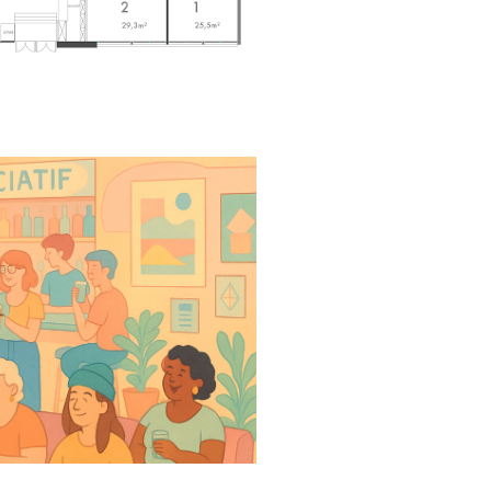
urieux·se… tout le monde est bienvenu
?
lieu dans ses premiers mois de vie.
ours