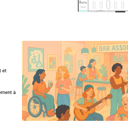
Je donne !
!
t et
Rejoignez-nous comme bénévole, artiste, habitant·e c
Partagez cette campagne autour de vous.
rement à
Faites un don, même petit — chaque euro compte !
Comment nous aider 
L’argent collecté servira à équiper et animer ce nouveau 
Crowdfunding en c