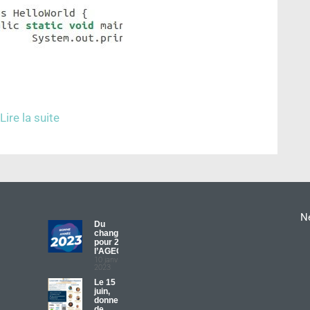
Lire la suite
Ne
Du
changement
pour 2023 à
l’AGECA
10 janvier
2023
Le 15
juin,
donnez
de