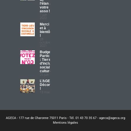
l’élan à
votre
asso !
7 juin
2022
Merci
et à
bientôt
!
28
octobre
2021
Budget
Participatif
: Tiers lieu
d’inclusion
sociale et
culturelle
25 juin 2021
L’AGECA
Déconfinée
!
13 mai 2021
AGECA - 177 rue de Charonne 75011 Paris - Tél. 01 43 70 35 67 - ageca@ageca.org
Mentions légales