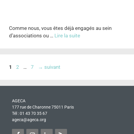
Comme nous, vous êtes déjà engagés au sein
d’associations ou …
Lire la suite
1
2
…
7
→
suivant
AGECA
177 rue de Charonne 75011 Paris
Tél : 01 43 70 35 67
ageca@ageca.org