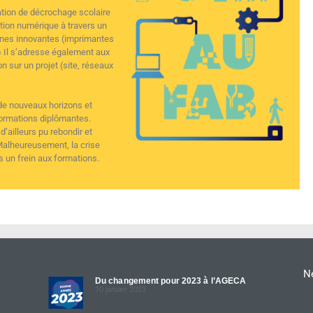
ation de décrochage scolaire
ation numérique à travers un
achines innovantes (imprimantes
 Il s’adresse également aux
n sur un projet (site, réseaux
 de nouveaux horizons et
formations diplômantes.
’ailleurs pu rebondir et
Malheureusement, la crise
s un frein aux formations.
Ne
Du changement pour 2023 à l’AGECA
10 janvier 2023