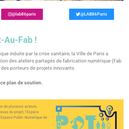
@lab86paris
@LAB86Paris
t-Au-Fab !
ue induite par la crise sanitaire, la Ville de Paris a
tion des ateliers partagés de fabrication numérique (Fab
des porteurs de projets innovants.
 ce plan de soutien.
on de plusieurs acteurs
teuse du projet, l’Espace
 l’Espace Public Numérique de