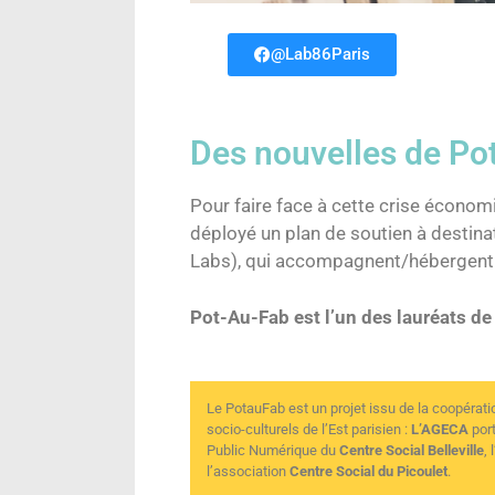
@Lab86Paris
Des nouvelles de Po
Pour faire face à cette crise économiq
déployé un plan de soutien à destina
Labs), qui accompagnent/hébergent 
Pot-Au-Fab est l’un des lauréats de
Le PotauFab est un projet issu de la coopérati
socio-culturels
de l’Est parisien :
L’AGECA
por
Public Numérique du
Centre Social Belleville
,
l’association
Centre Social du Picoulet
.