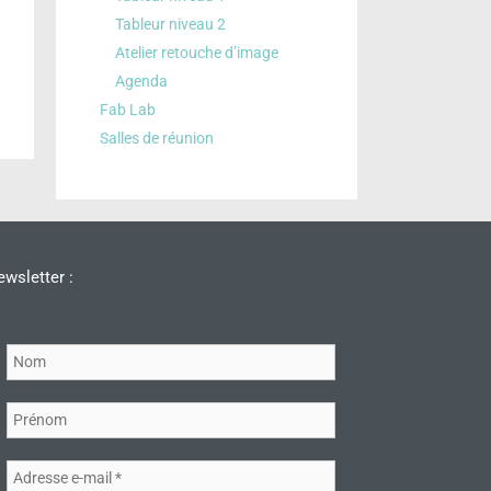
Tableur niveau 2
Atelier retouche d’image
Agenda
Fab Lab
Salles de réunion
wsletter :