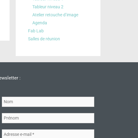
Tableur niveau 2
Atelier retouche d’image
Agenda
Fab Lab
Salles de réunion
wsletter :