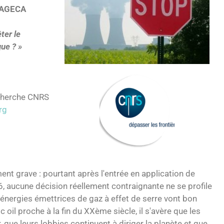
l’AGECA
êter le
que ? »
echerche CNRS
rg
ent grave : pourtant après l'entrée en application de
, aucune décision réellement contraignante ne se profile
nergies émettrices de gaz à effet de serre vont bon
 oil proche à la fin du XXème siècle, il s'avère que les
r, que leurs lobbies continuent à diriger la planète et que