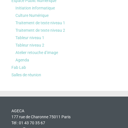
Espace Public Numérique
Initiation informatique
Culture Numérique
Traitement de texte niveau 1
Traitement de texte niveau 2
Tableur niveau 1
Tableur niveau 2
Atelier retouche d’image
Agenda
Fab Lab
Salles de réunion
AGECA
177 rue de Charonne 75011 Paris
Tél : 01 43 70 35 67