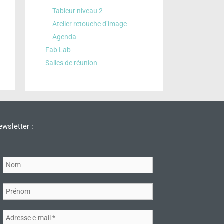
Tableur niveau 2
Atelier retouche d’image
Agenda
Fab Lab
Salles de réunion
wsletter :