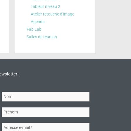
Tableur niveau 2
Atelier retouche d’image
Agenda
Fab Lab
Salles de réunion
wsletter :