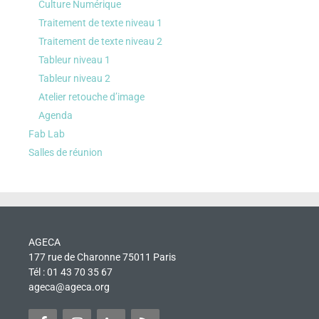
Culture Numérique
Traitement de texte niveau 1
Traitement de texte niveau 2
Tableur niveau 1
Tableur niveau 2
Atelier retouche d’image
Agenda
Fab Lab
Salles de réunion
AGECA
177 rue de Charonne 75011 Paris
Tél : 01 43 70 35 67
ageca@ageca.org