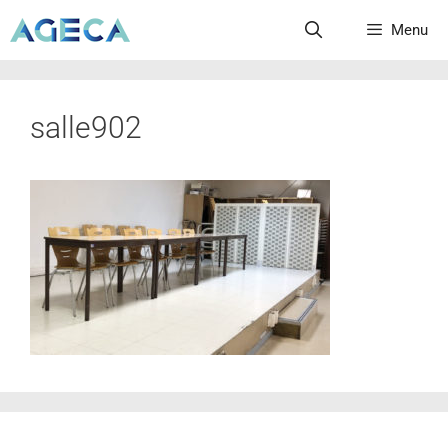
Menu
salle902