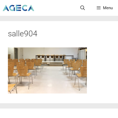
Menu
salle904