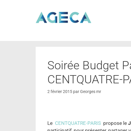
Soirée Budget Pa
CENTQUATRE-P
2 février 2015
par
Georges mr
Le
CENTQUATRE-PARIS
propose le
J
participatif, pour présenter, partager v