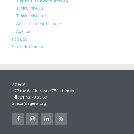
Traitement de texte niveau 2
Tableur niveau 1
Tableur niveau 2
Atelier retouche d’image
Agenda
Fab Lab
Salles de réunion
AGECA
177 rue de Charonne 75011 Paris
Tél : 01 43 70 35 67
ageca@ageca.org