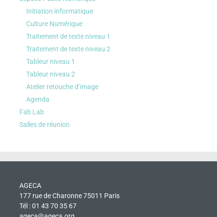
Initiation informatique
Culture Numérique
Traitement de texte niveau 1
Traitement de texte niveau 2
Tableur niveau 1
Tableur niveau 2
Atelier retouche d’image
Agenda
Fab Lab
Salles de réunion
AGECA
177 rue de Charonne 75011 Paris
Tél : 01 43 70 35 67
ageca@ageca.org