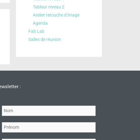
Tableur niveau 2
Atelier retouche d’image
Agenda
Fab Lab
Salles de réunion
wsletter :