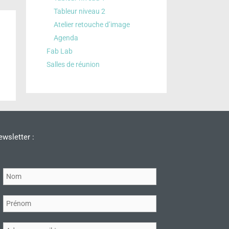
Tableur niveau 2
Atelier retouche d’image
Agenda
Fab Lab
Salles de réunion
wsletter :