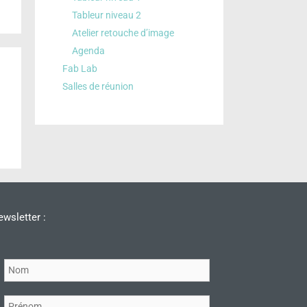
Tableur niveau 2
Atelier retouche d’image
Agenda
Fab Lab
Salles de réunion
wsletter :