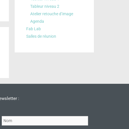
Tableur niveau 2
Atelier retouche d’image
Agenda
Fab Lab
Salles de réunion
wsletter :