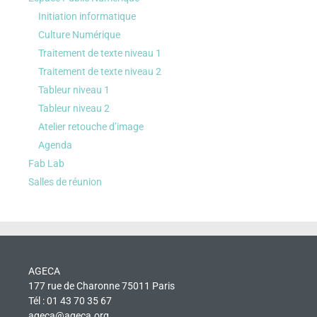
Initiation informatique
Culture Numérique
Traitement de texte niveau 1
Traitement de texte niveau 2
Tableur niveau 1
Tableur niveau 2
Atelier retouche d’image
Agenda
Fab Lab
Salles de réunion
AGECA
177 rue de Charonne 75011 Paris
Tél : 01 43 70 35 67
ageca@ageca.org