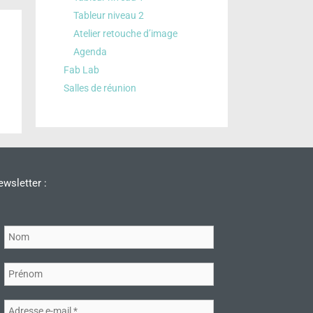
Tableur niveau 2
Atelier retouche d’image
Agenda
Fab Lab
Salles de réunion
wsletter :