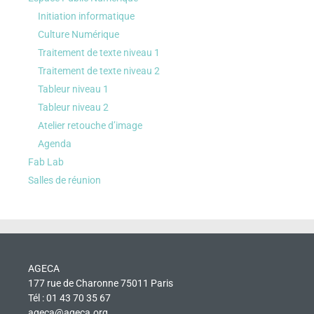
Initiation informatique
Culture Numérique
Traitement de texte niveau 1
Traitement de texte niveau 2
Tableur niveau 1
Tableur niveau 2
Atelier retouche d’image
Agenda
Fab Lab
Salles de réunion
AGECA
177 rue de Charonne 75011 Paris
Tél : 01 43 70 35 67
ageca@ageca.org