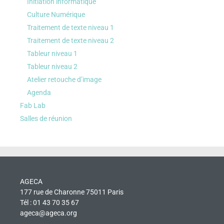
Initiation informatique
Culture Numérique
Traitement de texte niveau 1
Traitement de texte niveau 2
Tableur niveau 1
Tableur niveau 2
Atelier retouche d’image
Agenda
Fab Lab
Salles de réunion
AGECA
177 rue de Charonne 75011 Paris
Tél : 01 43 70 35 67
ageca@ageca.org