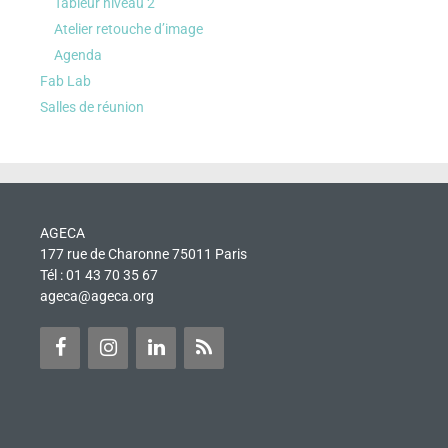
Tableur niveau 2
Atelier retouche d’image
Agenda
Fab Lab
Salles de réunion
AGECA
177 rue de Charonne 75011 Paris
Tél : 01 43 70 35 67
ageca@ageca.org