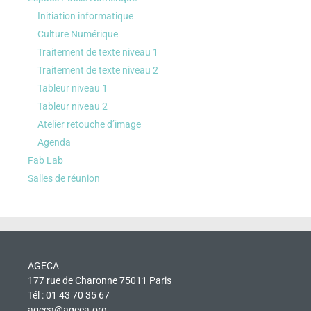
Initiation informatique
Culture Numérique
Traitement de texte niveau 1
Traitement de texte niveau 2
Tableur niveau 1
Tableur niveau 2
Atelier retouche d’image
Agenda
Fab Lab
Salles de réunion
AGECA
177 rue de Charonne 75011 Paris
Tél : 01 43 70 35 67
ageca@ageca.org